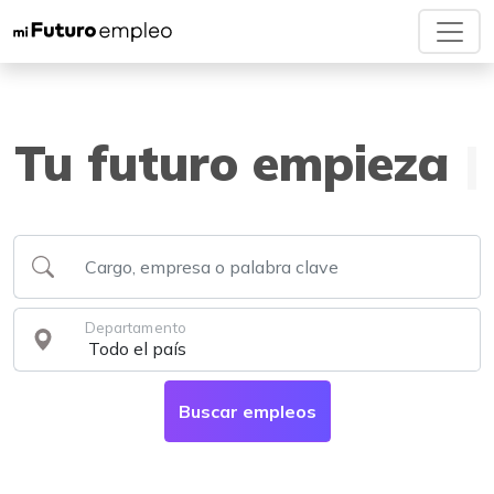
T
u
f
u
t
u
r
o
e
m
p
i
e
z
a
|
Cargo, empresa o palabra clave
Departamento