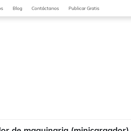
os
Blog
Contáctanos
Publicar Gratis
or de maquinaria (minicargador)