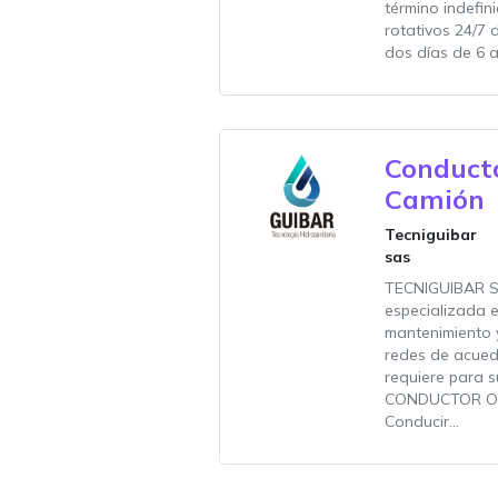
término indefin
rotativos 24/7 
dos días de 6 a.
Conduct
Camión
Tecniguibar
sas
TECNIGUIBAR S
especializada e
mantenimiento y
redes de acuedu
requiere para s
CONDUCTOR OP
Conducir...