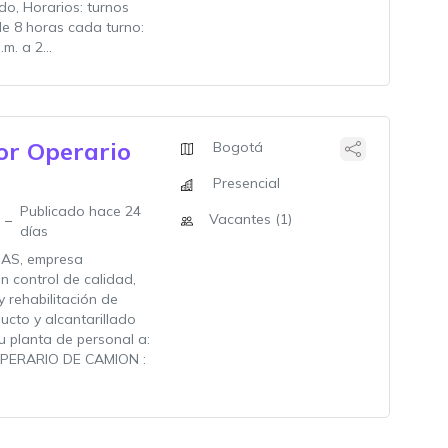
ido, Horarios: turnos
de 8 horas cada turno:
m. a 2...
or Operario
Bogotá
Presencial
Publicado hace 24
Vacantes (1)
días
AS, empresa
n control de calidad,
 rehabilitación de
cto y alcantarillado
u planta de personal a:
ERARIO DE CAMION :