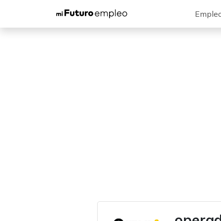
Emple
operad